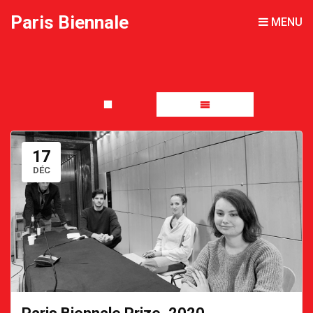
Paris Biennale
MENU
17
DÉC